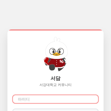
서담
서강대학교 커뮤니티