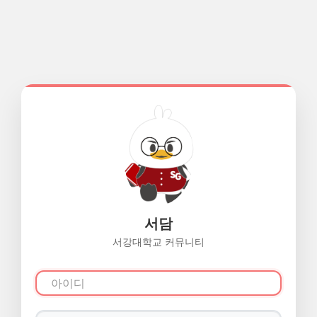
서담
서강대학교 커뮤니티