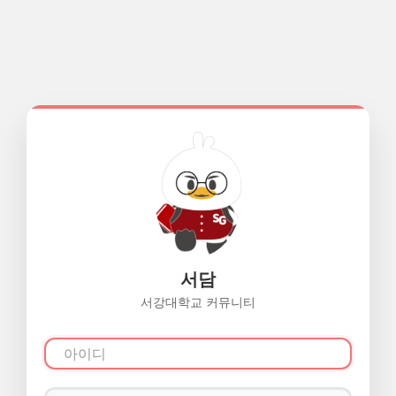
서담
서강대학교 커뮤니티