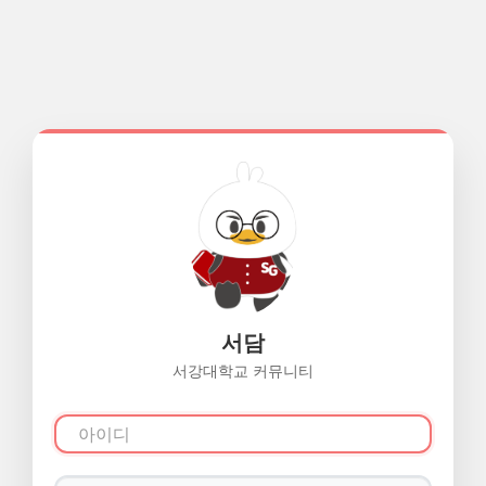
서담
서강대학교 커뮤니티