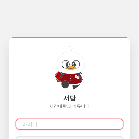
서담
서강대학교 커뮤니티