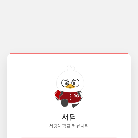
서담
서강대학교 커뮤니티