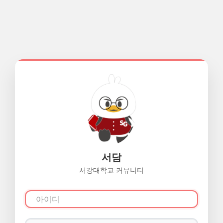
서담
서강대학교 커뮤니티