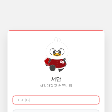
서담
서강대학교 커뮤니티