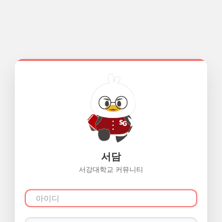
서담
서강대학교 커뮤니티