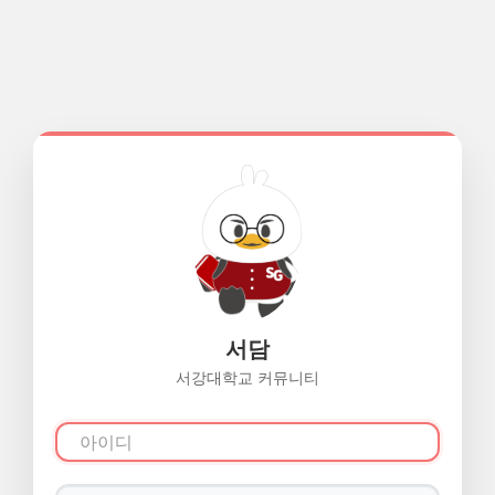
서담
서강대학교 커뮤니티