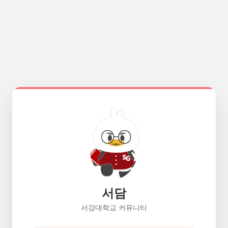
서담
서강대학교 커뮤니티