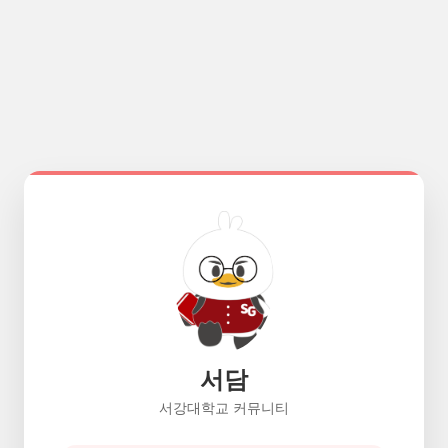
서담
서강대학교 커뮤니티