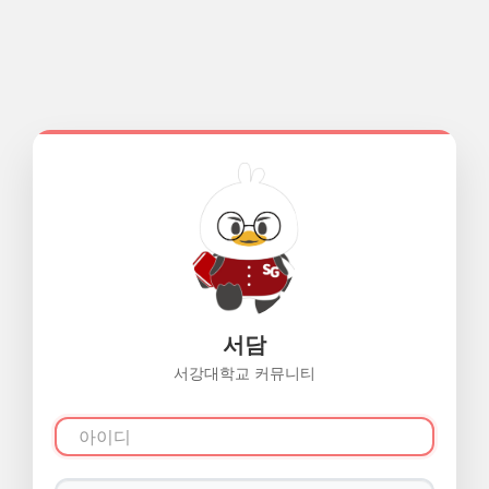
서담
서강대학교 커뮤니티