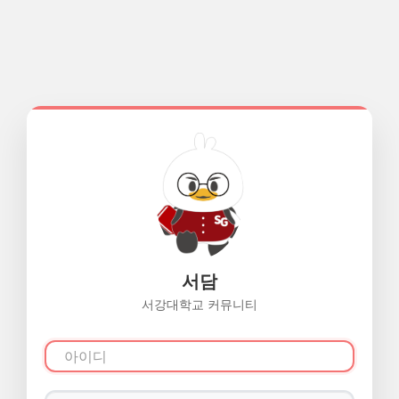
서담
서강대학교 커뮤니티