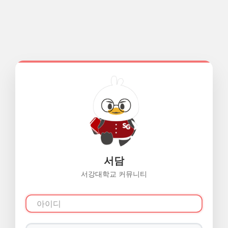
서담
서강대학교 커뮤니티