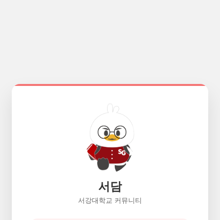
서담
서강대학교 커뮤니티