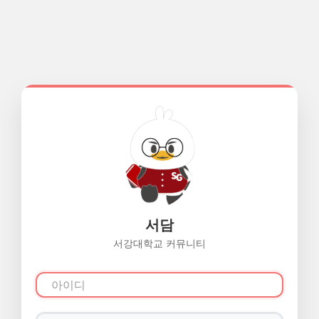
서담
서강대학교 커뮤니티