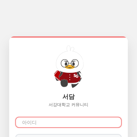
서담
서강대학교 커뮤니티