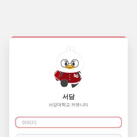
서담
서강대학교 커뮤니티