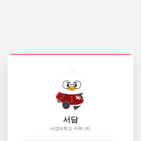
서담
서강대학교 커뮤니티