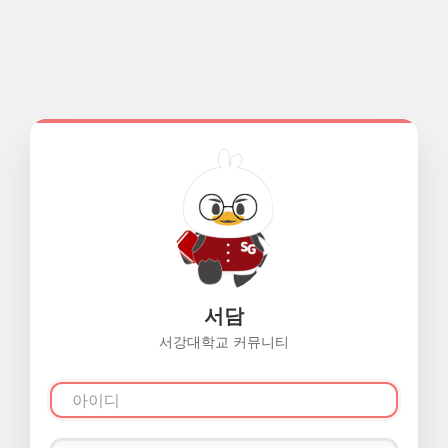
서담
서강대학교 커뮤니티