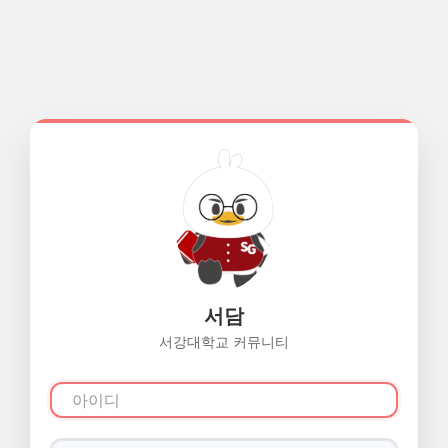
서담
서강대학교 커뮤니티