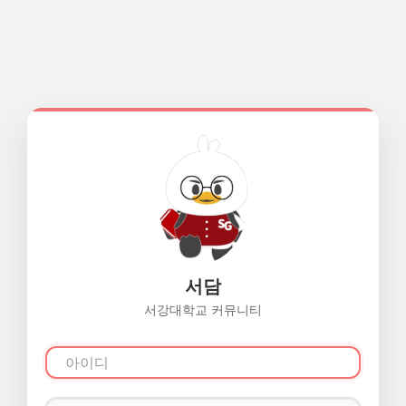
서담
서강대학교 커뮤니티