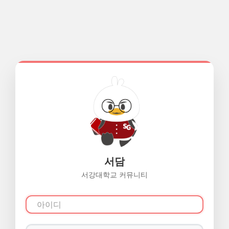
서담
서강대학교 커뮤니티