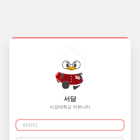
서담
서강대학교 커뮤니티