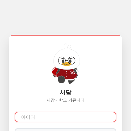
서담
서강대학교 커뮤니티