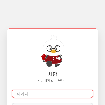
서담
서강대학교 커뮤니티