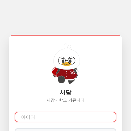
서담
서강대학교 커뮤니티