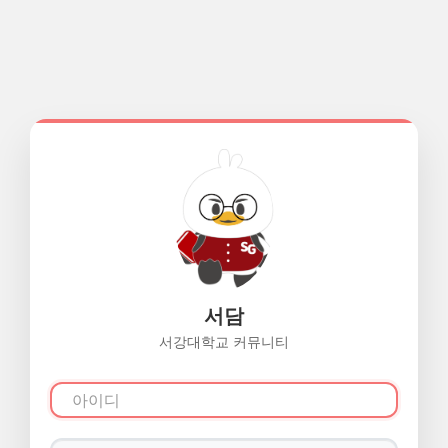
서담
서강대학교 커뮤니티