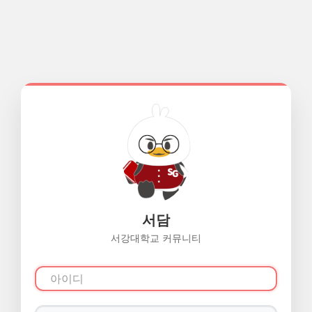
서담
서강대학교 커뮤니티