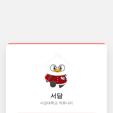
서담
서강대학교 커뮤니티