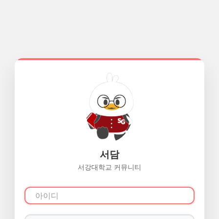
서담
서강대학교 커뮤니티