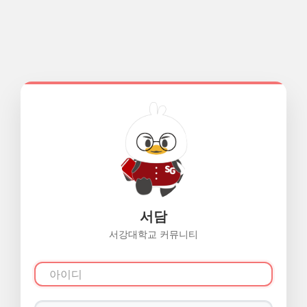
서담
서강대학교 커뮤니티