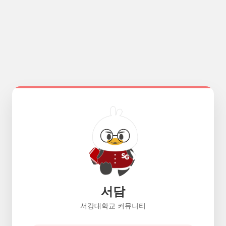
서담
서강대학교 커뮤니티