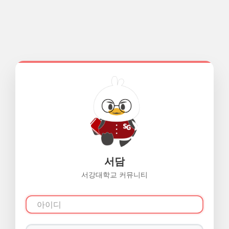
서담
서강대학교 커뮤니티