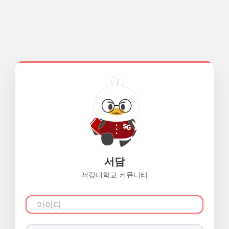
서담
서강대학교 커뮤니티