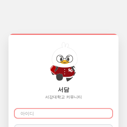
서담
서강대학교 커뮤니티