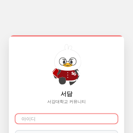
서담
서강대학교 커뮤니티