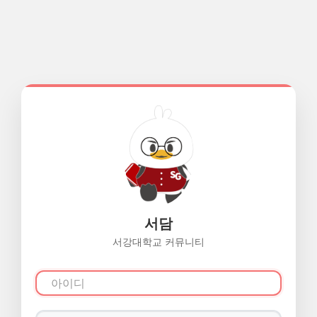
서담
서강대학교 커뮤니티