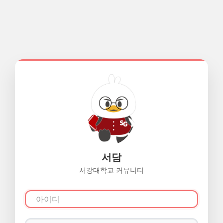
서담
서강대학교 커뮤니티