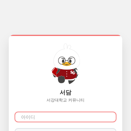
서담
서강대학교 커뮤니티