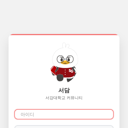
서담
서강대학교 커뮤니티