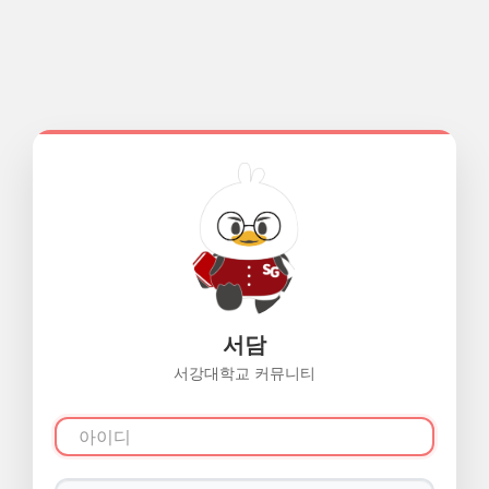
서담
서강대학교 커뮤니티