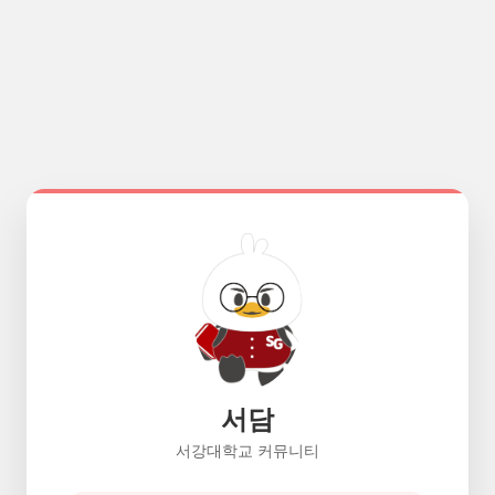
서담
서강대학교 커뮤니티