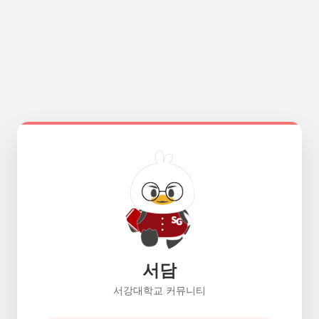
서담
서강대학교 커뮤니티