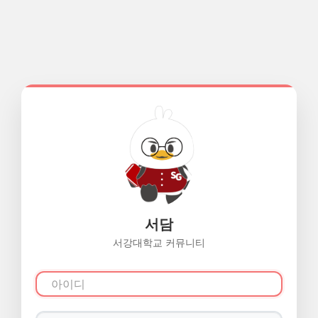
서담
서강대학교 커뮤니티