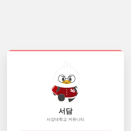
서담
서강대학교 커뮤니티