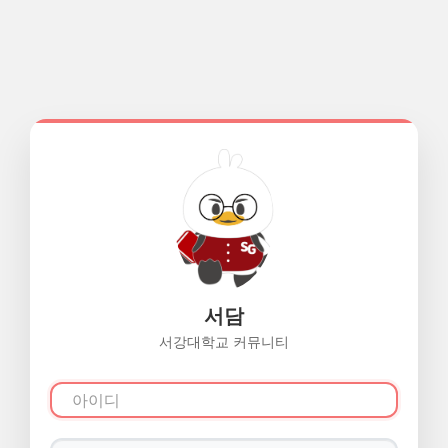
서담
서강대학교 커뮤니티