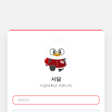
서담
서강대학교 커뮤니티