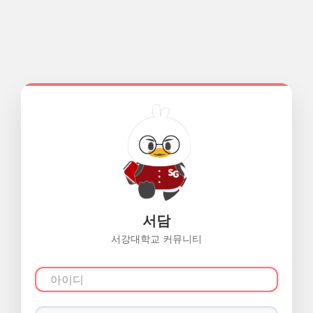
서담
서강대학교 커뮤니티